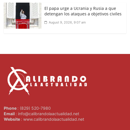
El papa urge a Ucrania y Rusia a que
detengan los ataques a objetivos civiles
August 9, 2026, 9:07 am
Phone
: (829) 520-7980
Email
: info@calibrandolaactualidad.net
Website
: www.calibrandolaactualidad.net