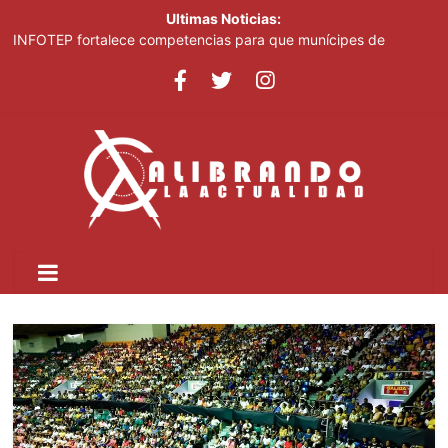
Ultimas Noticias:
INFOTEP fortalece competencias para que munícipes de
Pedernales aprovechen las oportunidades del desarrollo
turístico
Casi 100 jóvenes dominicanos dan nueva vida a "High School
Musical"
El papa urge a Ucrania y Rusia a que detengan los ataques a
objetivos civiles
Pronostican cielo grisáceo por polvo del Sahara y temperaturas
calurosas este domingo
El papa urge a Ucrania y Rusia a que detengan los ataques a
objetivos civiles