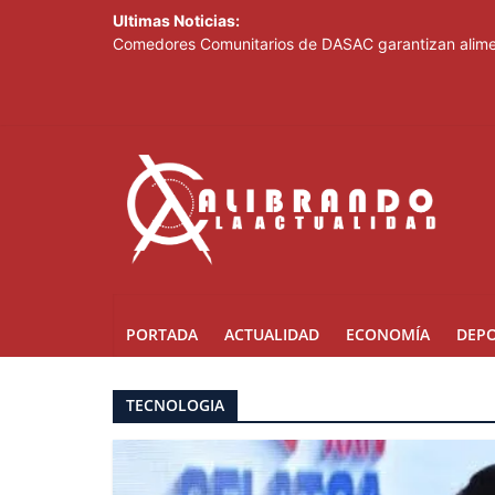
Ultimas Noticias:
Comedores Comunitarios de DASAC garantizan alimen
Arabia Saudí, Turquía y Pakistán se blindan con un 
Senado de EE. UU. aprueba nuevo paquete de sanci
Italia dice que no acepta ultimátums y mantendrá l
Fransheska Matías gana dos plata en el torneo de p
PORTADA
ACTUALIDAD
ECONOMÍA
DEP
TECNOLOGIA