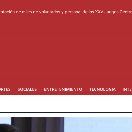
tación de miles de voluntarios y personal de los XXV Juegos Cent
acuerdo de defensa en plena guerra
ones a Rusia
a suspensión del Schengen con España
esas de los Centroamericanos y del Caribe
ORTES
SOCIALES
ENTRETENIMIENTO
TECNOLOGIA
INT