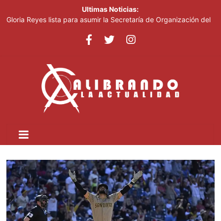
Ultimas Noticias:
Gloria Reyes lista para asumir la Secretaría de Organización del
PRM
Efemérides Patrias y el Instituto Duartiano en reunión solemne
por el sesquicentenario de Juan Pablo Duarte
Verónica Batista regresa con la tercera temporada de “Fuera de
Liga”
Agente de la DIGESETT identifica a mujer reportada como
desaparecida tras encontrarla desorientada
Banreservas obtiene siete galardones en los Effie Awards
República Dominicana 2026