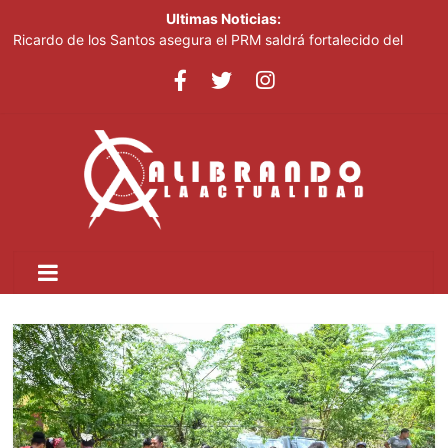
Ultimas Noticias:
Ricardo de los Santos asegura el PRM saldrá fortalecido del
proceso interno para escoger nuevas autoridades
70,000 personas serán beneficiadas con saneamiento de las
cañadas Juan Valdez y Los Girasoles
Juan Luis Guerra destaca en la clausura de los Juegos
Centroamericanos
Thalia Terrero se reencuentra con el oro, ocho años después
Pronostican cielo soleado y temperaturas de hasta 35 °C este
viernes