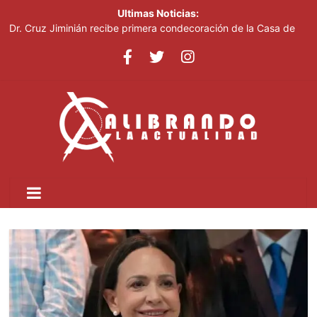
Ultimas Noticias:
Dr. Cruz Jiminián recibe primera condecoración de la Casa de
Bolívar en el bicentenario del Congreso Anfictiónico de Panamá
El mundo del fútbol despide a Jorge Messi, padre del astro
argentino
Controlan incendio en inmediaciones de vertedero en Cancino
Johnny Pujols: "Hay decenas de miles de ciudadanos que
quieren inscribirse en el PLD"
César Fernández acusa al Gobierno de presentar logros que no
reflejan la realidad económica