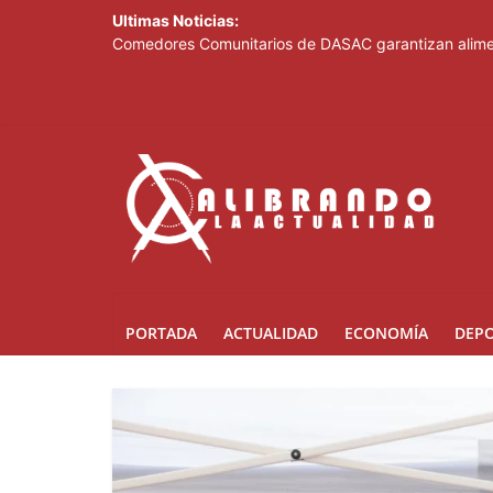
Ultimas Noticias:
Comedores Comunitarios de DASAC garantizan alimen
Arabia Saudí, Turquía y Pakistán se blindan con un 
Senado de EE. UU. aprueba nuevo paquete de sanci
Italia dice que no acepta ultimátums y mantendrá l
Fransheska Matías gana dos plata en el torneo de p
PORTADA
ACTUALIDAD
ECONOMÍA
DEP