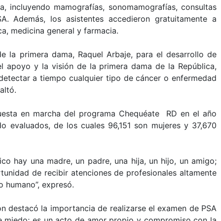
ta, incluyendo mamografías, sonomamografías, consultas
A. Además, los asistentes accedieron gratuitamente a
ca, medicina general y farmacia.
e la primera dama, Raquel Arbaje, para el desarrollo de
n el apoyo y la visión de la primera dama de la República,
detectar a tiempo cualquier tipo de cáncer o enfermedad
altó.
a puesta en marcha del programa Chequéate RD en el año
o evaluados, de los cuales 96,151 son mujeres y 37,670
o hay una madre, un padre, una hija, un hijo, un amigo;
tunidad de recibir atenciones de profesionales altamente
o humano”, expresó.
rón destacó la importancia de realizarse el examen de PSA
 de miedo; es un acto de amor propio y compromiso con la