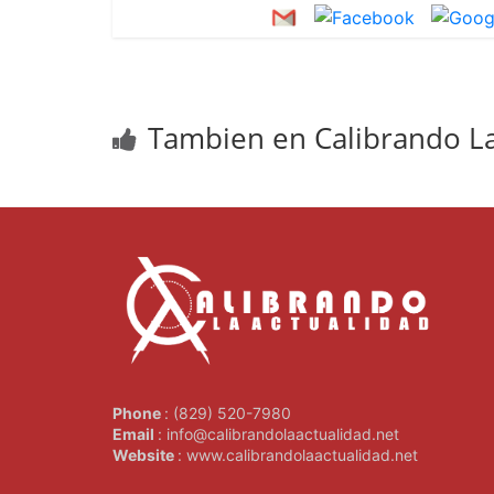
Tambien en Calibrando La
Phone
: (829) 520-7980
Email
: info@calibrandolaactualidad.net
Website
: www.calibrandolaactualidad.net