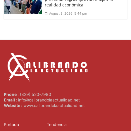
realidad económica
August 8, 2026, 5:44 pm
Phone
: (829) 520-7980
Email
: info@calibrandolaactualidad.net
Website
: www.calibrandolaactualidad.net
Portada
Tendencia