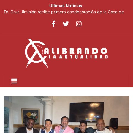
Ultimas Noticias:
Dr. Cruz Jiminián recibe primera condecoración de la Casa de
Bolívar en el bicentenario del Congreso Anfictiónico de Panamá
El mundo del fútbol despide a Jorge Messi, padre del astro
argentino
Controlan incendio en inmediaciones de vertedero en Cancino
Johnny Pujols: "Hay decenas de miles de ciudadanos que
quieren inscribirse en el PLD"
César Fernández acusa al Gobierno de presentar logros que no
reflejan la realidad económica