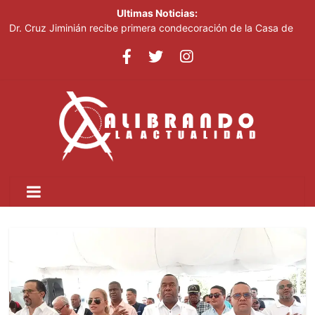
Ultimas Noticias:
Dr. Cruz Jiminián recibe primera condecoración de la Casa de
Bolívar en el bicentenario del Congreso Anfictiónico de Panamá
El mundo del fútbol despide a Jorge Messi, padre del astro
argentino
Controlan incendio en inmediaciones de vertedero en Cancino
Johnny Pujols: "Hay decenas de miles de ciudadanos que
quieren inscribirse en el PLD"
César Fernández acusa al Gobierno de presentar logros que no
reflejan la realidad económica