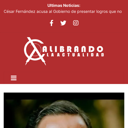
Ultimas Noticias:
César Fernández acusa al Gobierno de presentar logros que no
reflejan la realidad económica
Cuatro personas mueren tras estrellarse un helicóptero en área
boscosa de Río de Janeiro
El mundo del fútbol despide a Jorge Messi, padre del astro
argentino
Controlan incendio en inmediaciones de vertedero en Cancino
Johnny Pujols: "Hay decenas de miles de ciudadanos que
quieren inscribirse en el PLD"