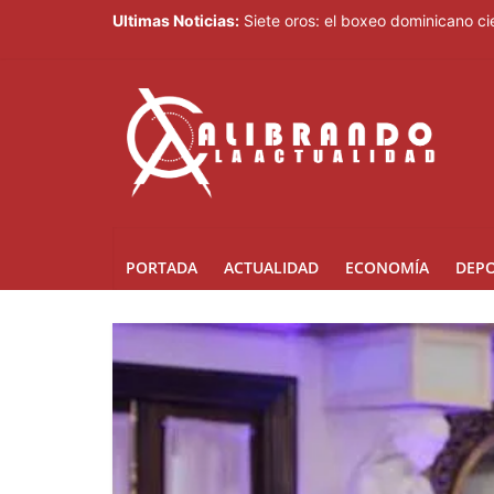
Ultimas Noticias:
Siete oros: el boxeo dominicano 
Gobierno de Perú reafirma compromi
Con 15 oros impulsados por el box
Amazon financia la construcción d
Saúl Mena le da el primer oro a RD
PORTADA
ACTUALIDAD
ECONOMÍA
DEP