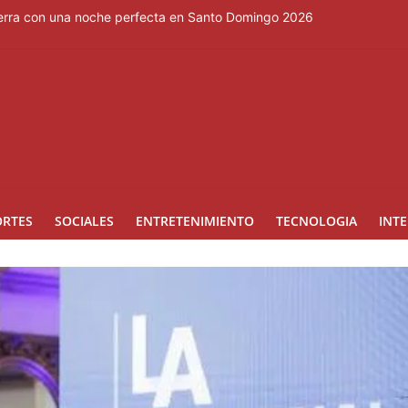
cierra con una noche perfecta en Santo Domingo 2026
so en la lucha contra la minería ilegal en la Amazonía
eo, Dominicana sube al cuarto lugar en los Juegos Centrocaribeños
e enorme planta de gas en EE. UU. para centros de datos
 en eSports
ORTES
SOCIALES
ENTRETENIMIENTO
TECNOLOGIA
INT