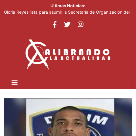
Ultimas Noticias:
Gloria Reyes lista para asumir la Secretaría de Organización del
PRM
Efemérides Patrias y el Instituto Duartiano en reunión solemne
por el sesquicentenario de Juan Pablo Duarte
Verónica Batista regresa con la tercera temporada de “Fuera de
Liga”
Agente de la DIGESETT identifica a mujer reportada como
desaparecida tras encontrarla desorientada
Banreservas obtiene siete galardones en los Effie Awards
República Dominicana 2026