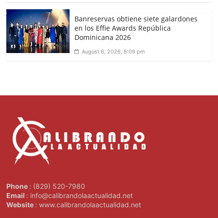
Banreservas obtiene siete galardones
en los Effie Awards República
Dominicana 2026
August 6, 2026, 6:09 pm
Phone
: (829) 520-7980
Email
: info@calibrandolaactualidad.net
Website
: www.calibrandolaactualidad.net