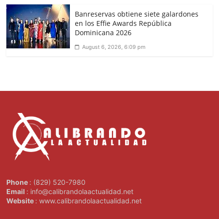
Banreservas obtiene siete galardones
en los Effie Awards República
Dominicana 2026
August 6, 2026, 6:09 pm
Phone
: (829) 520-7980
Email
: info@calibrandolaactualidad.net
Website
: www.calibrandolaactualidad.net