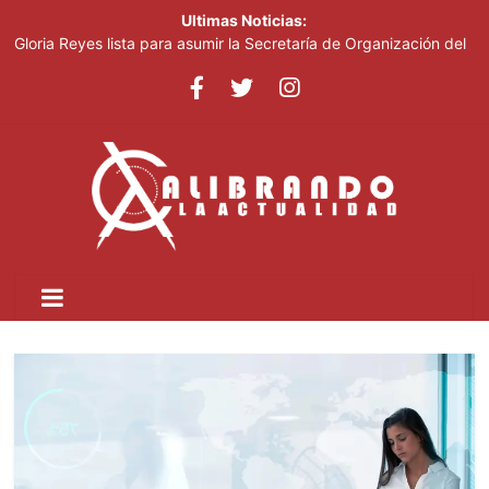
Ultimas Noticias:
Gloria Reyes lista para asumir la Secretaría de Organización del
PRM
Efemérides Patrias y el Instituto Duartiano en reunión solemne
por el sesquicentenario de Juan Pablo Duarte
Verónica Batista regresa con la tercera temporada de “Fuera de
Liga”
Agente de la DIGESETT identifica a mujer reportada como
desaparecida tras encontrarla desorientada
Banreservas obtiene siete galardones en los Effie Awards
República Dominicana 2026