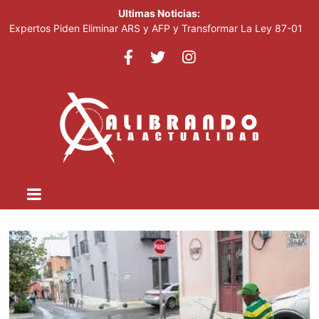
Ultimas Noticias:
Expertos Piden Eliminar ARS y AFP y Transformar La Ley 87-01
Leonel visitará la provincia Duarte y juramentará nuevos
miembros de la Fuerza del Pueblo
La inflación interanual disminuyó al 5.47 % en julio 2026, según
el Banco Central
Acciones De Sandisk Suben 2,800% En Doce Meses Impulsadas
Por La Demanda De IA
Plataforma Cripto Vinculada A Irán Movió US$6,300 Millones
Antes De Ser Sancionada