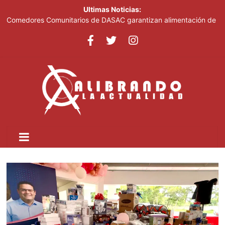
Ultimas Noticias:
Comedores Comunitarios de DASAC garantizan alimentación de
miles de voluntarios y personal de los XXV Juegos
Centroamericanos y del Caribe Santo Domingo 2026
Arabia Saudí, Turquía y Pakistán se blindan con un acuerdo de
defensa en plena guerra
Senado de EE. UU. aprueba nuevo paquete de sanciones a
Rusia
Italia dice que no acepta ultimátums y mantendrá la suspensión
del Schengen con España
Fransheska Matías gana dos plata en el torneo de pesas de los
Centroamericanos y del Caribe