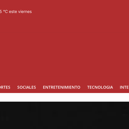
5 °C este viernes
cido del proceso interno para escoger nuevas autoridades
con nuevas estrategias y avances en la Red Pública de Salud
esfuerzos para el resguardo del Sistema de Transmisión Eléctrica N
 después
ORTES
SOCIALES
ENTRETENIMIENTO
TECNOLOGIA
INT