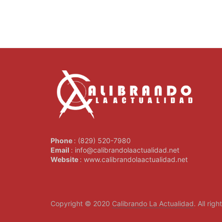
Phone
: (829) 520-7980
Email
: info@calibrandolaactualidad.net
Website
: www.calibrandolaactualidad.net
Copyright © 2020
Calibrando La Actualidad
. All rig