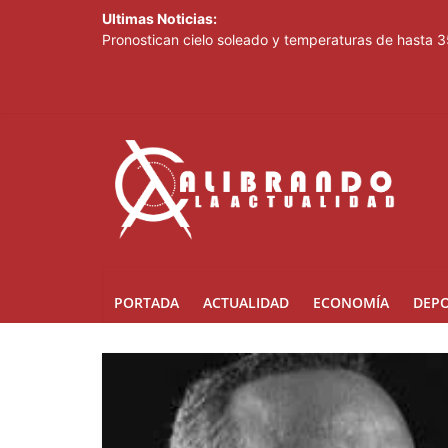
Ultimas Noticias:
Pronostican cielo soleado y temperaturas de hasta 3
Ricardo de los Santos asegura el PRM saldrá fortale
SNS fortalece atención materno-infantil y neonatal 
ETED y la Armada de República Dominicana articulan 
Thalia Terrero se reencuentra con el oro, ocho años
PORTADA
ACTUALIDAD
ECONOMÍA
DEP