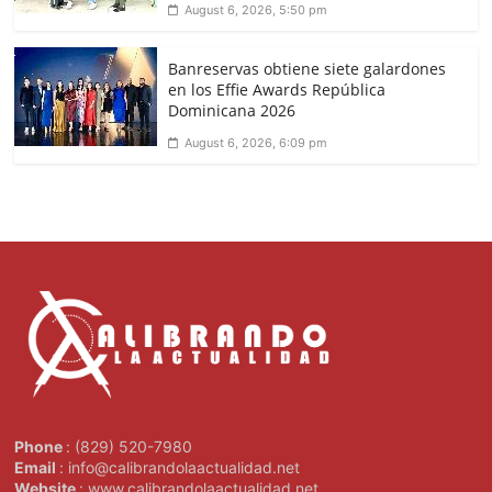
August 6, 2026, 5:50 pm
Banreservas obtiene siete galardones
en los Effie Awards República
Dominicana 2026
August 6, 2026, 6:09 pm
Phone
: (829) 520-7980
Email
: info@calibrandolaactualidad.net
Website
: www.calibrandolaactualidad.net