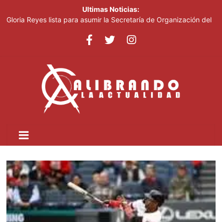
Ultimas Noticias:
Gloria Reyes lista para asumir la Secretaría de Organización del
PRM
Efemérides Patrias y el Instituto Duartiano en reunión solemne
por el sesquicentenario de Juan Pablo Duarte
Verónica Batista regresa con la tercera temporada de “Fuera de
Liga”
Agente de la DIGESETT identifica a mujer reportada como
desaparecida tras encontrarla desorientada
Banreservas obtiene siete galardones en los Effie Awards
República Dominicana 2026