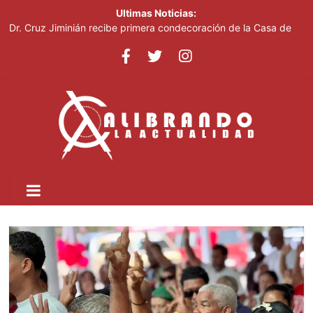
Ultimas Noticias:
Dr. Cruz Jiminián recibe primera condecoración de la Casa de
Bolívar en el bicentenario del Congreso Anfictiónico de Panamá
El mundo del fútbol despide a Jorge Messi, padre del astro
argentino
Controlan incendio en inmediaciones de vertedero en Cancino
Johnny Pujols: "Hay decenas de miles de ciudadanos que
quieren inscribirse en el PLD"
César Fernández acusa al Gobierno de presentar logros que no
reflejan la realidad económica