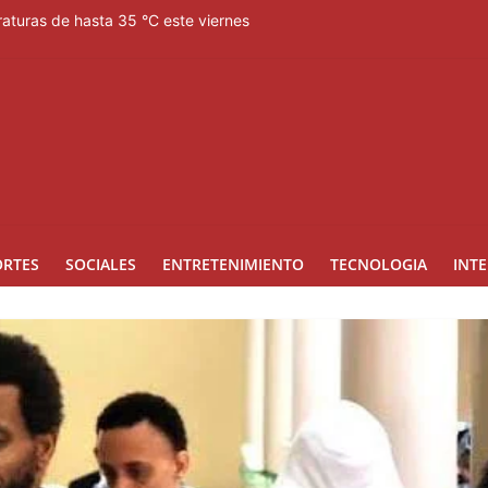
raturas de hasta 35 °C este viernes
aza y formula cargos contra ACD Media por publicar encuestas
as con saneamiento de las cañadas Juan Valdez y Los Girasoles
ausura de los Juegos Centroamericanos
 el oro, ocho años después
ORTES
SOCIALES
ENTRETENIMIENTO
TECNOLOGIA
INT