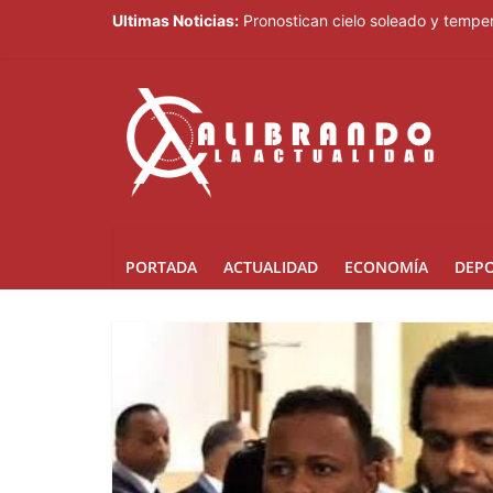
Ultimas Noticias:
Pronostican cielo soleado y tempe
JCE pretende imponer su ley mord
70,000 personas serán beneficiad
Juan Luis Guerra destaca en la cl
Thalia Terrero se reencuentra con
PORTADA
ACTUALIDAD
ECONOMÍA
DEP