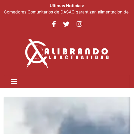
Ultimas Noticias:
Comedores Comunitarios de DASAC garantizan alimentación de
miles de voluntarios y personal de los XXV Juegos
Centroamericanos y del Caribe Santo Domingo 2026
Arabia Saudí, Turquía y Pakistán se blindan con un acuerdo de
defensa en plena guerra
Senado de EE. UU. aprueba nuevo paquete de sanciones a
Rusia
Italia dice que no acepta ultimátums y mantendrá la suspensión
del Schengen con España
Fransheska Matías gana dos plata en el torneo de pesas de los
Centroamericanos y del Caribe