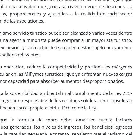
ial o una actividad que genera altos volúmenes de desechos. La
cos, proporcionales y ajustados a la realidad de cada sector
 de las asociaciones.
smo servicio turístico puede ser alcanzado varias veces dentro
 una agencia minorista puede comprar a un mayorista turístico,
o excursión, y cada actor de esa cadena estar sujeto nuevamente
 sólidos relevantes.
la operación, reduce la competitividad y presiona los márgenes
cular en las MiPymes turísticas, que ya enfrentan nuevas cargas
 menor capacidad para absorber aumentos desproporcionados.
a la sostenibilidad ambiental ni al cumplimiento de la Ley 225-
na gestión responsable de los residuos sólidos, pero consideran
lineada con el propio espíritu técnico de la Ley.
que la fórmula de cobro debe tomar en cuenta factores
duos generados, los niveles de ingresos, los beneficios logrados
a y la cantidad generada. Por tanto, señalaron que el reclamo del