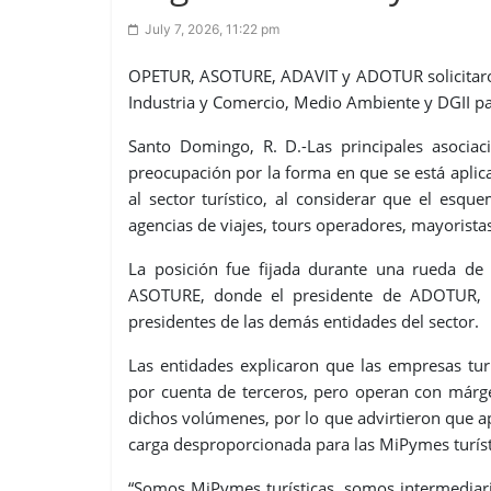
July 7, 2026, 11:22 pm
OPETUR, ASOTURE, ADAVIT y ADOTUR solicitaron
Industria y Comercio, Medio Ambiente y DGII par
Santo Domingo, R. D.-Las principales asocia
preocupación por la forma en que se está aplica
al sector turístico, al considerar que el esq
agencias de viajes, tours operadores, mayoristas
La posición fue fijada durante una rueda d
ASOTURE, donde el presidente de ADOTUR, 
presidentes de las demás entidades del sector.
Las entidades explicaron que las empresas tur
por cuenta de terceros, pero operan con márg
dichos volúmenes, por lo que advirtieron que ap
carga desproporcionada para las MiPymes turíst
“Somos MiPymes turísticas, somos intermediar