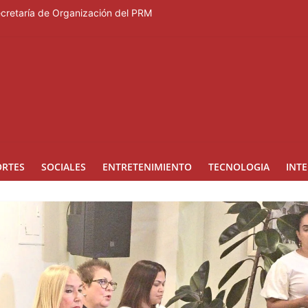
Secretaría de Organización del PRM
Duartiano en reunión solemne por el sesquicentenario de Juan Pablo D
rcera temporada de “Fuera de Liga”
a mujer reportada como desaparecida tras encontrarla desorientada
nes en los Effie Awards República Dominicana 2026
ORTES
SOCIALES
ENTRETENIMIENTO
TECNOLOGIA
INT