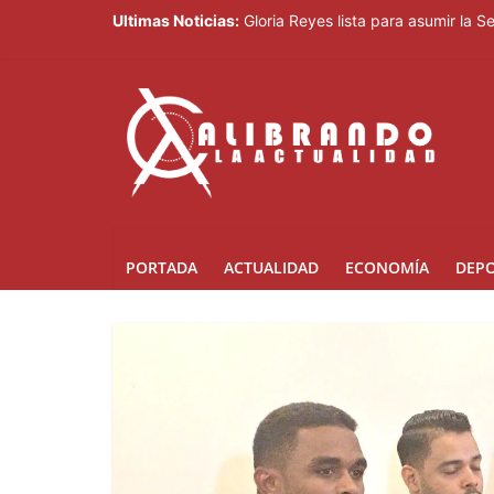
Ultimas Noticias:
Gloria Reyes lista para asumir la 
Efemérides Patrias y el Instituto 
Verónica Batista regresa con la te
Agente de la DIGESETT identifica 
Banreservas obtiene siete galardo
PORTADA
ACTUALIDAD
ECONOMÍA
DEP