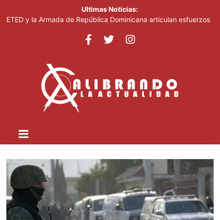
Ultimas Noticias:
ETED y la Armada de República Dominicana articulan esfuerzos
para el resguardo del Sistema de Transmisión Eléctrica Nacional
y fortalecimiento de capacidades
Thalia Terrero se reencuentra con el oro, ocho años después
Pronostican cielo soleado y temperaturas de hasta 35 °C este
viernes
Ricardo de los Santos asegura el PRM saldrá fortalecido del
proceso interno para escoger nuevas autoridades
SNS fortalece atención materno-infantil y neonatal con nuevas
estrategias y avances en la Red Pública de Salud