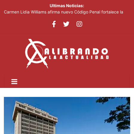
Ultimas Noticias:
Carmen Lidia Williams afirma nuevo Código Penal fortalece la
justicia
El Festival Internacional del Sombrero regresa a Ocoa con una
edición dedicada a la biodiversidad
Sociedad civil demanda educación para la prevención de la
violencia contra niñas, niños y mujeres
Kamilolf indetenible con tema “No lo beses”
Presidente Abinader abrirá XVI congreso internacional de
dirección de proyectos de PMI República Dominicana