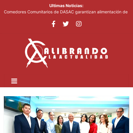
Ultimas Noticias:
Comedores Comunitarios de DASAC garantizan alimentación de
miles de voluntarios y personal de los XXV Juegos
Centroamericanos y del Caribe Santo Domingo 2026
Arabia Saudí, Turquía y Pakistán se blindan con un acuerdo de
defensa en plena guerra
Senado de EE. UU. aprueba nuevo paquete de sanciones a
Rusia
Italia dice que no acepta ultimátums y mantendrá la suspensión
del Schengen con España
Fransheska Matías gana dos plata en el torneo de pesas de los
Centroamericanos y del Caribe