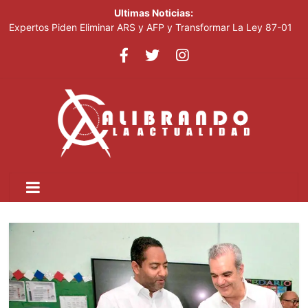
Ultimas Noticias:
Expertos Piden Eliminar ARS y AFP y Transformar La Ley 87-01
Leonel visitará la provincia Duarte y juramentará nuevos
miembros de la Fuerza del Pueblo
La inflación interanual disminuyó al 5.47 % en julio 2026, según
el Banco Central
Acciones De Sandisk Suben 2,800% En Doce Meses Impulsadas
Por La Demanda De IA
Plataforma Cripto Vinculada A Irán Movió US$6,300 Millones
Antes De Ser Sancionada