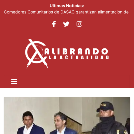
Ultimas Noticias:
Comedores Comunitarios de DASAC garantizan alimentación de
miles de voluntarios y personal de los XXV Juegos
Centroamericanos y del Caribe Santo Domingo 2026
Arabia Saudí, Turquía y Pakistán se blindan con un acuerdo de
defensa en plena guerra
Senado de EE. UU. aprueba nuevo paquete de sanciones a
Rusia
Italia dice que no acepta ultimátums y mantendrá la suspensión
del Schengen con España
Fransheska Matías gana dos plata en el torneo de pesas de los
Centroamericanos y del Caribe