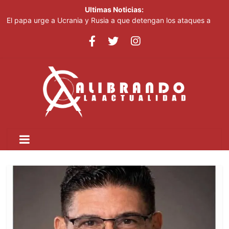
Ultimas Noticias:
El papa urge a Ucrania y Rusia a que detengan los ataques a
objetivos civiles
China emite alerta roja ante la llegada del tifón Dolphin y reubica
a miles de personas
Irán dice que no negociará con EE.UU. mientras siga
incumpliendo el memorando de junio
Irán afirma que Ormuz seguirá bloqueado hasta que EE. UU.
acepte "todas" sus condiciones
Casi 100 jóvenes dominicanos dan nueva vida a "High School
Musical"