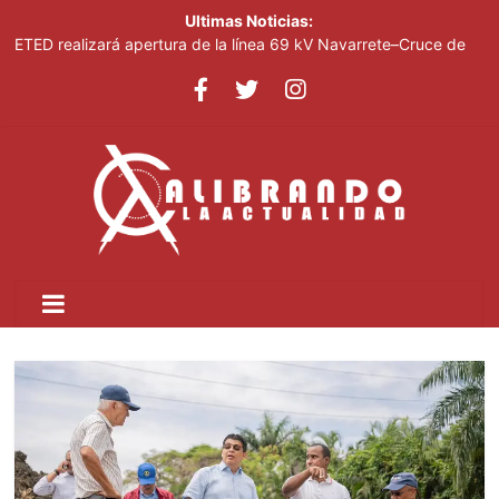
Ultimas Noticias:
ETED realizará apertura de la línea 69 kV Navarrete–Cruce de
Esperanza para facilitar avance de la Circunvalación del Norte
Junior Noboa resalta apoyo del Gobierno para realización
Juegos Centroamericanos
Presidente Abinader clausura el Foro Meta RD 2036; anunció
incorporación de propuestas surgidas durante la jornada
Medio Ambiente impulsa piloto para modernizar la refrigeración
comercial
Luisa María Güell ofrecerá concierto el 14 de agosto en Hard
Rock Café Santo Domingo