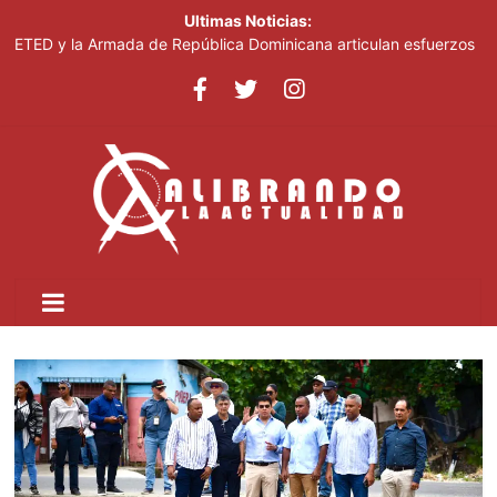
Ultimas Noticias:
ETED y la Armada de República Dominicana articulan esfuerzos
para el resguardo del Sistema de Transmisión Eléctrica Nacional
y fortalecimiento de capacidades
Thalia Terrero se reencuentra con el oro, ocho años después
Pronostican cielo soleado y temperaturas de hasta 35 °C este
viernes
Ricardo de los Santos asegura el PRM saldrá fortalecido del
proceso interno para escoger nuevas autoridades
SNS fortalece atención materno-infantil y neonatal con nuevas
estrategias y avances en la Red Pública de Salud