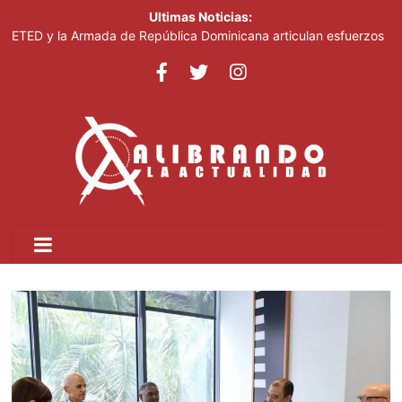
Ultimas Noticias:
ETED y la Armada de República Dominicana articulan esfuerzos
para el resguardo del Sistema de Transmisión Eléctrica Nacional
y fortalecimiento de capacidades
Thalia Terrero se reencuentra con el oro, ocho años después
Pronostican cielo soleado y temperaturas de hasta 35 °C este
viernes
Ricardo de los Santos asegura el PRM saldrá fortalecido del
proceso interno para escoger nuevas autoridades
SNS fortalece atención materno-infantil y neonatal con nuevas
estrategias y avances en la Red Pública de Salud