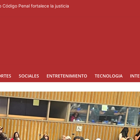
 Código Penal fortalece la justicia
rero regresa a Ocoa con una edición dedicada a la biodiversidad
ara la prevención de la violencia contra niñas, niños y mujeres
lo beses”
ngreso internacional de dirección de proyectos de PMI República Do
ORTES
SOCIALES
ENTRETENIMIENTO
TECNOLOGIA
INT