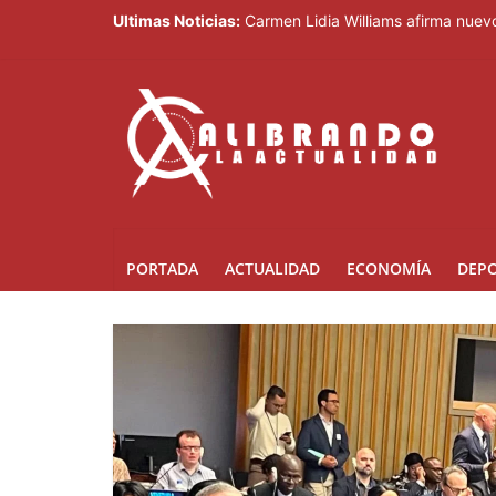
Ultimas Noticias:
Carmen Lidia Williams afirma nuevo
El Festival Internacional del Somb
Sociedad civil demanda educación p
Kamilolf indetenible con tema “No 
Presidente Abinader abrirá XVI co
PORTADA
ACTUALIDAD
ECONOMÍA
DEP