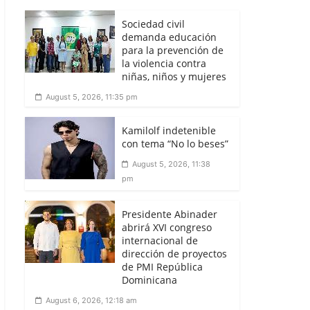
Sociedad civil
demanda educación
para la prevención de
la violencia contra
niñas, niños y mujeres
August 5, 2026, 11:35 pm
Kamilolf indetenible
con tema “No lo beses”
August 5, 2026, 11:38
pm
Presidente Abinader
abrirá XVI congreso
internacional de
dirección de proyectos
de PMI República
Dominicana
August 6, 2026, 12:18 am