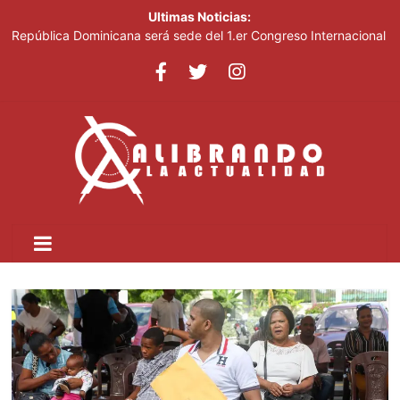
Ultimas Noticias:
República Dominicana será sede del 1.er Congreso Internacional
de Fotoperiodismo y Comunicación Visual Estratégica:
FOTOCOM 2026
Liranyi Alonso encabeza la jornada de este jueves en los Juegos
Centroamericanos
Imbornales tapados agravan inundaciones en el barrio Brisas
del Este
El Gobierno pondrá en marcha un plan para mecanizar la
agricultura a nivel nacional
José Antonio Kast anuncia reforma constitucional para mejorar
la seguridad en Chile