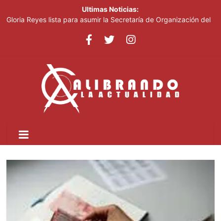
Ultimas Noticias:
Gloria Reyes lista para asumir la Secretaría de Organización del
PRM
Efemérides Patrias y el Instituto Duartiano en reunión solemne
por el sesquicentenario de Juan Pablo Duarte
Verónica Batista regresa con la tercera temporada de “Fuera de
Liga”
Agente de la DIGESETT identifica a mujer reportada como
desaparecida tras encontrarla desorientada
Banreservas obtiene siete galardones en los Effie Awards
República Dominicana 2026