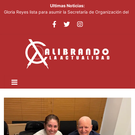
Ultimas Noticias:
Gloria Reyes lista para asumir la Secretaría de Organización del
PRM
Efemérides Patrias y el Instituto Duartiano en reunión solemne
por el sesquicentenario de Juan Pablo Duarte
Verónica Batista regresa con la tercera temporada de “Fuera de
Liga”
Agente de la DIGESETT identifica a mujer reportada como
desaparecida tras encontrarla desorientada
Banreservas obtiene siete galardones en los Effie Awards
República Dominicana 2026