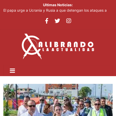
Ultimas Noticias:
El papa urge a Ucrania y Rusia a que detengan los ataques a
objetivos civiles
Irán afirma que Ormuz seguirá bloqueado hasta que EE. UU.
acepte "todas" sus condiciones
Casi 100 jóvenes dominicanos dan nueva vida a "High School
Musical"
El papa urge a Ucrania y Rusia a que detengan los ataques a
objetivos civiles
Pronostican cielo grisáceo por polvo del Sahara y temperaturas
calurosas este domingo