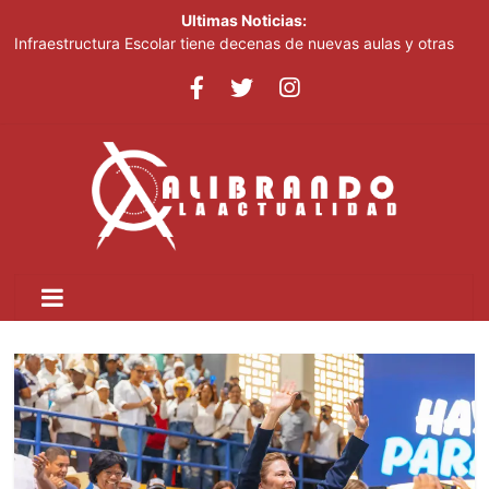
Ultimas Noticias:
Infraestructura Escolar tiene decenas de nuevas aulas y otras
obras listas en San Cristóbal para el inicio del nuevo año escolar
2026-2027
Lionel Messi despide a su padre entre mensajes de cariño en
Rosario
Crear dos nuevas provincias en el país generaría más gasto
público, advierte experto
Ministerio de Educación inicia este lunes jornada nacional de
capacitación para más de 90,000 docentes de cara al inicio del
año escolar 2026-2027
Tomás Hernández Alberto destaca renovación de la dirección
del PRM y felicita a sus nuevas autoridades