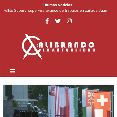
Ultimas Noticias:
Fellito Suberví supervisa avance de trabajos en cañada Juan
Valdez y Los Girasoles en el DN
República Dominicana será sede del 1.er Congreso Internacional
de Fotoperiodismo y Comunicación Visual Estratégica:
FOTOCOM 2026
COOPNAMA convoca a sus asociados a participar en las
Asambleas Distritales y General Ordinaria de Delegados
MICM lleva la Ruta Mipymes a San Pedro de Macorís
TNR e IICA unen esfuerzos para potenciar la modernización
agrícola en República Dominicana