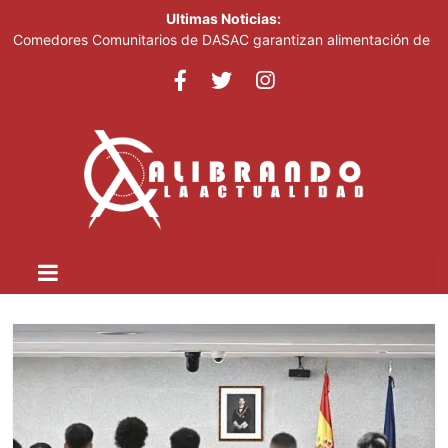
Ultimas Noticias:
Comedores Comunitarios de DASAC garantizan alimentación de
miles de voluntarios y personal de los XXV Juegos
Centroamericanos y del Caribe Santo Domingo 2026
Arabia Saudí, Turquía y Pakistán se blindan con un acuerdo de
defensa en plena guerra
Senado de EE. UU. aprueba nuevo paquete de sanciones a
Rusia
Italia dice que no acepta ultimátums y mantendrá la suspensión
del Schengen con España
Fransheska Matías gana dos plata en el torneo de pesas de los
Centroamericanos y del Caribe