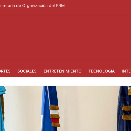
Secretaría de Organización del PRM
Duartiano en reunión solemne por el sesquicentenario de Juan Pablo D
rcera temporada de “Fuera de Liga”
a mujer reportada como desaparecida tras encontrarla desorientada
nes en los Effie Awards República Dominicana 2026
ORTES
SOCIALES
ENTRETENIMIENTO
TECNOLOGIA
INT