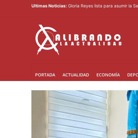
Ultimas Noticias:
Gloria Reyes lista para asumir la 
Efemérides Patrias y el Instituto 
Verónica Batista regresa con la te
Agente de la DIGESETT identifica 
Banreservas obtiene siete galardo
PORTADA
ACTUALIDAD
ECONOMÍA
DEP