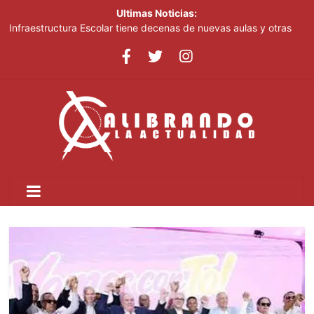
Ultimas Noticias:
Infraestructura Escolar tiene decenas de nuevas aulas y otras
obras listas en San Cristóbal para el inicio del nuevo año escolar
2026-2027
Lionel Messi despide a su padre entre mensajes de cariño en
Rosario
Crear dos nuevas provincias en el país generaría más gasto
público, advierte experto
Ministerio de Educación inicia este lunes jornada nacional de
capacitación para más de 90,000 docentes de cara al inicio del
año escolar 2026-2027
Tomás Hernández Alberto destaca renovación de la dirección
del PRM y felicita a sus nuevas autoridades