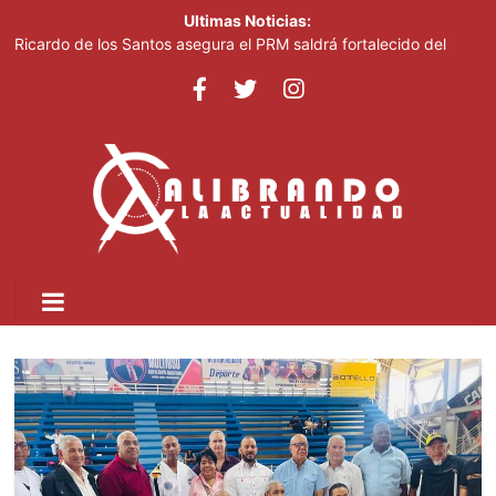
Ultimas Noticias:
Ricardo de los Santos asegura el PRM saldrá fortalecido del
proceso interno para escoger nuevas autoridades
70,000 personas serán beneficiadas con saneamiento de las
cañadas Juan Valdez y Los Girasoles
Juan Luis Guerra destaca en la clausura de los Juegos
Centroamericanos
Thalia Terrero se reencuentra con el oro, ocho años después
Pronostican cielo soleado y temperaturas de hasta 35 °C este
viernes