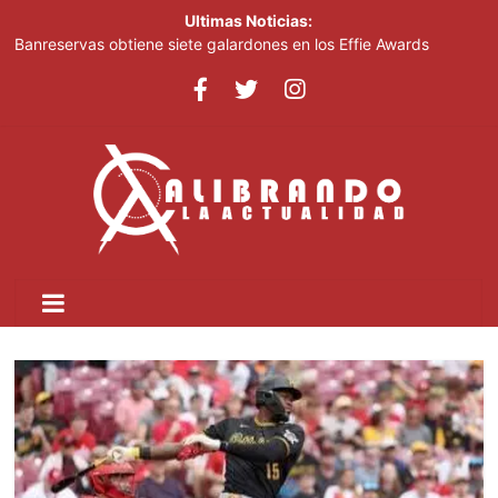
Ultimas Noticias:
Banreservas obtiene siete galardones en los Effie Awards
República Dominicana 2026
SNS: hospitales operan con tres turnos de cuatro horas, no con
tanda extendida
Efemérides Patrias y el Instituto Duartiano en reunión solemne
por el sesquicentenario de Juan Pablo Duarte
Verónica Batista regresa con la tercera temporada de “Fuera de
Liga”
Agente de la DIGESETT identifica a mujer reportada como
desaparecida tras encontrarla desorientada