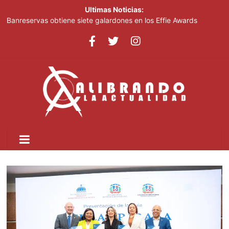
Ultimas Noticias:
Banreservas obtiene siete galardones en los Effie Awards
República Dominicana 2026
SNS: hospitales operan con tres turnos de cuatro horas, no con
tanda extendida
Efemérides Patrias y el Instituto Duartiano en reunión solemne
por el sesquicentenario de Juan Pablo Duarte
Verónica Batista regresa con la tercera temporada de “Fuera de
Liga”
Agente de la DIGESETT identifica a mujer reportada como
desaparecida tras encontrarla desorientada