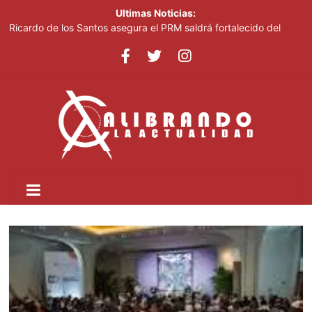
Ultimas Noticias:
Ricardo de los Santos asegura el PRM saldrá fortalecido del
proceso interno para escoger nuevas autoridades
70,000 personas serán beneficiadas con saneamiento de las
cañadas Juan Valdez y Los Girasoles
Juan Luis Guerra destaca en la clausura de los Juegos
Centroamericanos
Thalia Terrero se reencuentra con el oro, ocho años después
Pronostican cielo soleado y temperaturas de hasta 35 °C este
viernes