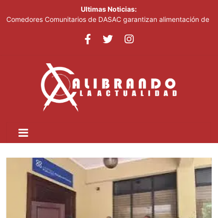
Ultimas Noticias:
Comedores Comunitarios de DASAC garantizan alimentación de
miles de voluntarios y personal de los XXV Juegos
Centroamericanos y del Caribe Santo Domingo 2026
Arabia Saudí, Turquía y Pakistán se blindan con un acuerdo de
defensa en plena guerra
Senado de EE. UU. aprueba nuevo paquete de sanciones a
Rusia
Italia dice que no acepta ultimátums y mantendrá la suspensión
del Schengen con España
Fransheska Matías gana dos plata en el torneo de pesas de los
Centroamericanos y del Caribe