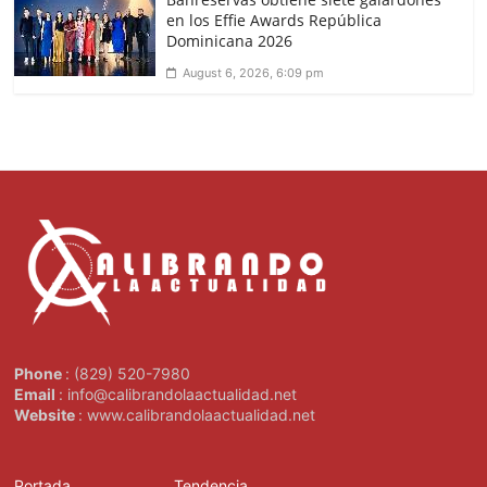
en los Effie Awards República
Dominicana 2026
August 6, 2026, 6:09 pm
Phone
: (829) 520-7980
Email
: info@calibrandolaactualidad.net
Website
: www.calibrandolaactualidad.net
Portada
Tendencia