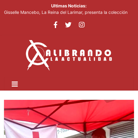
Ultimas Noticias:
Gisselle Mancebo, La Reina del Larimar, presenta la colección
“Cielo, Tierra y Mar Delirio Caribeño” en el Teatro Nacional
Un año después, la Guardia Nacional que desplegó Trump sigue
patrullando Washington
Alexander Rodríguez “El Hijo del Pueblo” es galardonado como
Alcalde del Año en la Cumbre Latinoamericana de Nueva York
Mamdani despide a empleados haitianos con TPS tras el fin del
programa migratorio
Mueren mujer y bebé de cinco meses tras volcarse una
embarcación cerca de Liberty Island