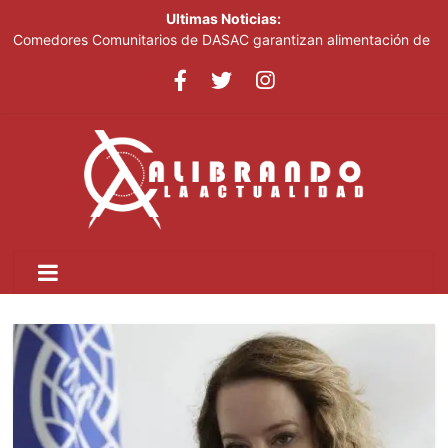
Ultimas Noticias:
Comedores Comunitarios de DASAC garantizan alimentación de
miles de voluntarios y personal de los XXV Juegos
Centroamericanos y del Caribe Santo Domingo 2026
Arabia Saudí, Turquía y Pakistán se blindan con un acuerdo de
defensa en plena guerra
Senado de EE. UU. aprueba nuevo paquete de sanciones a
Rusia
Italia dice que no acepta ultimátums y mantendrá la suspensión
del Schengen con España
Fransheska Matías gana dos plata en el torneo de pesas de los
Centroamericanos y del Caribe