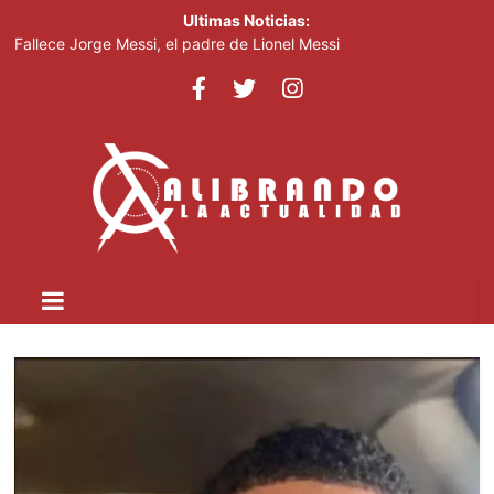
Ultimas Noticias:
Fallece Jorge Messi, el padre de Lionel Messi
La sostenibilidad ya influye en el acceso a financiamiento y
costo de la deuda
¿Estarán listos los proyectos de Pro-Pedernales antes de que
finalice este Gobierno?
Abelardo de la Espriella jura como presidente de Colombia para
el periodo 2026-2030
Oficiales de cumplimiento enfrentan mayor riesgo de
responsabilidad personal