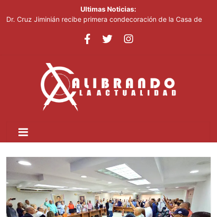
Ultimas Noticias:
Dr. Cruz Jiminián recibe primera condecoración de la Casa de
Bolívar en el bicentenario del Congreso Anfictiónico de Panamá
El mundo del fútbol despide a Jorge Messi, padre del astro
argentino
Controlan incendio en inmediaciones de vertedero en Cancino
Johnny Pujols: "Hay decenas de miles de ciudadanos que
quieren inscribirse en el PLD"
César Fernández acusa al Gobierno de presentar logros que no
reflejan la realidad económica