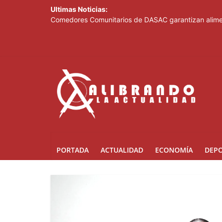
Ultimas Noticias:
Comedores Comunitarios de DASAC garantizan alimen
Arabia Saudí, Turquía y Pakistán se blindan con un 
Senado de EE. UU. aprueba nuevo paquete de sanci
Italia dice que no acepta ultimátums y mantendrá l
Fransheska Matías gana dos plata en el torneo de p
PORTADA
ACTUALIDAD
ECONOMÍA
DEP