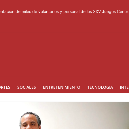
tación de miles de voluntarios y personal de los XXV Juegos Cent
acuerdo de defensa en plena guerra
ones a Rusia
a suspensión del Schengen con España
esas de los Centroamericanos y del Caribe
ORTES
SOCIALES
ENTRETENIMIENTO
TECNOLOGIA
INT